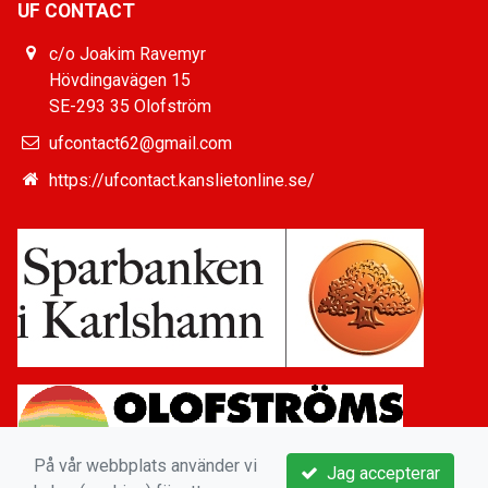
UF CONTACT
c/o Joakim Ravemyr
Hövdingavägen 15
SE-293 35 Olofström
ufcontact62@gmail.com
https://ufcontact.kanslietonline.se/
På vår webbplats använder vi
Jag accepterar