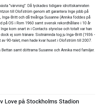
bästa "värvning". Då lyckades tidigare idrottskamraten
ntzon till Olofström genom att garantera Inge jobb på
, Inga-Britt och då treåriga Susanne (Annika föddes på
öjd på OS i Rom 1960 samt svensk rekordhållare i 10 år
 Inge kom snart in i Contacts styrelse och totalt var han
 dock ej som tränare. Sistnämnda tog ju Inga-Britt (1936 -
t av 90-talet, men hade kvar huset i Olofström till 2007.
 Bettan samt döttrarna Susanne och Annika med familjer.
av Love på Stockholms Stadion