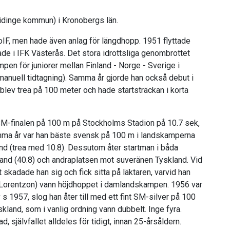
vidinge kommun) i Kronobergs län.
GoIF, men hade även anlag för längdhopp. 1951 flyttade
de i IFK Västerås. Det stora idrottsliga genombrottet
en för juniorer mellan Finland - Norge - Sverige i
 manuell tidtagning). Samma år gjorde han också debut i
blev trea på 100 meter och hade startsträckan i korta
SM-finalen på 100 m på Stockholms Stadion på 10.7 sek,
amma år var han bäste svensk på 100 m i landskamperna
and (trea med 10.8). Dessutom åter startman i båda
land (40.8) och andraplatsen mot suveränen Tyskland. Vid
kadade han sig och fick sitta på läktaren, varvid han
ru Lorentzon) vann höjdhoppet i damlandskampen. 1956 var
 1957, slog han åter till med ett fint SM-silver på 100
land, som i vanlig ordning vann dubbelt. Inge fyra.
, självfallet alldeles för tidigt, innan 25-årsåldern.