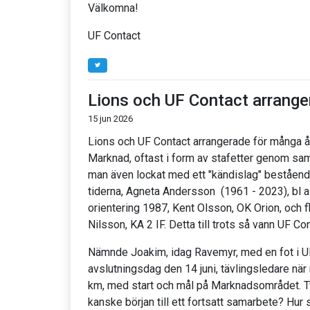
Välkomna!
UF Contact
Lions och UF Contact arrange
15 jun 2026
Lions och UF Contact arrangerade för många år
Marknad, oftast i form av stafetter genom samh
man även lockat med ett "kändislag" bestående
tiderna, Agneta Andersson (1961 - 2023), bl a 
orientering 1987, Kent Olsson, OK Orion, och f
Nilsson, KA 2 IF. Detta till trots så vann UF Co
Nämnde Joakim, idag Ravemyr, med en fot i UF
avslutningsdag den 14 juni, tävlingsledare när
km, med start och mål på Marknadsområdet. Tyv
kanske början till ett fortsatt samarbete? Hur