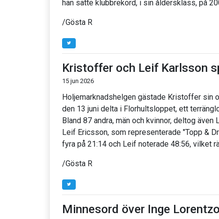
han satte klubbrekord, i sin åldersklass, på 20
/Gösta R
Kristoffer och Leif Karlsson 
15 jun 2026
Holjemarknadshelgen gästade Kristoffer sin o
den 13 juni delta i Florhultsloppet, ett terrän
Bland 87 andra, män och kvinnor, deltog även L
Leif Ericsson, som representerade "Topp & Drö
fyra på 21:14 och Leif noterade 48:56, vilket rä
/Gösta R
Minnesord över Inge Lorentz