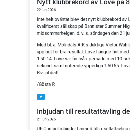
Nytt klubbrekord av Love på 
22 jun 2026
Inte helt oväntat blev det nytt klubbrekord av
kvalificerat sällskap på Bannister Summer Nig
midsommarhelgen, d. v. s. söndagen den 21 ju
Med bl. a. Mölndals AIK:s duktige Victor Wahlgr
upplagt för bra resultat. Love hängde fint me
1:50.14. Love var fin tvåa, persade med 10 s
sekund, samt noterade ypperliga 1:50.55. Lov
Bra jobbat!
/Gösta R
Inbjudan till resultattävling de
21 jun 2026
UF Contact inbjuder härmed till resultattävlin