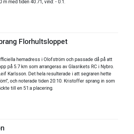
0 m med tiden 40.71, vind: - 0.1.
sprang Florhultsloppet
fficiella hemadress i Olofström och passade då på att
glopp på 5.7 km som arrangeras av Glasrikets RC i Nybro.
eif Karlsson. Det hela resulterade i att segraren hette
m", och noterade tiden 20:10. Kristoffer sprang in som
ckte till en 51:a placering.
on