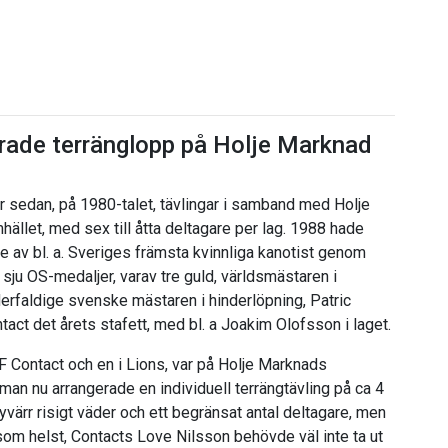
rade terränglopp på Holje Marknad
 sedan, på 1980-talet, tävlingar i samband med Holje
ället, med sex till åtta deltagare per lag. 1988 hade
 av bl. a. Sveriges främsta kvinnliga kanotist genom
sju OS-medaljer, varav tre guld, världsmästaren i
lerfaldige svenske mästaren i hinderlöpning, Patric
ntact det årets stafett, med bl. a Joakim Olofsson i laget.
 Contact och en i Lions, var på Holje Marknads
 man nu arrangerade en individuell terrängtävling på ca 4
ärr risigt väder och ett begränsat antal deltagare, men
 som helst, Contacts Love Nilsson behövde väl inte ta ut