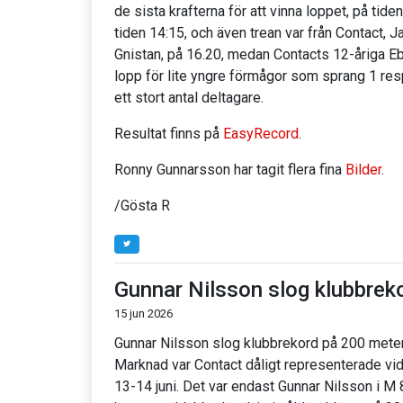
de sista krafterna för att vinna loppet, på tid
tiden 14:15, och även trean var från Contact,
Gnistan, på 16.20, medan Contacts 12-åriga 
lopp för lite yngre förmågor som sprang 1 re
ett stort antal deltagare.
Resultat finns på
EasyRecord
.
Ronny Gunnarsson har tagit flera fina
Bilder
.
/Gösta R
Gunnar Nilsson slog klubbrek
15 jun 2026
Gunnar Nilsson slog klubbrekord på 200 meter 
Marknad var Contact dåligt representerade v
13-14 juni. Det var endast Gunnar Nilsson i 