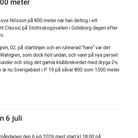
800 meter
 Love Nilsson på 800 meter när han deltog i ett
ht Classic på Slottsskogsvallen i Göteborg dagen efter
ni.
en, 02, på startlinjen och en rutinerad "hare" var det
d Wahlgren, som dock höll undan, och vann på nya perset
ekunder och slog det gamla klubbrekordet med dryga 2½
e är nu Sverigebäst i P 19 på såväl 800 som 1500 meter.
n 6 juli
g måndagen den 6 juli 2026 med start kl 18.00 på