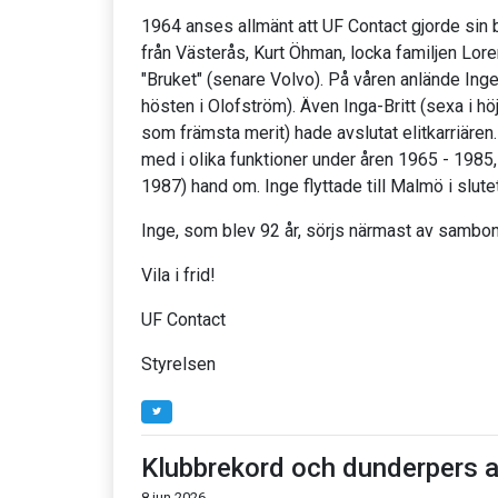
1964 anses allmänt att UF Contact gjorde sin 
från Västerås, Kurt Öhman, locka familjen Lore
"Bruket" (senare Volvo). På våren anlände Inge
hösten i Olofström). Även Inga-Britt (sexa i h
som främsta merit) hade avslutat elitkarriären.
med i olika funktioner under åren 1965 - 1985,
1987) hand om. Inge flyttade till Malmö i slute
Inge, som blev 92 år, sörjs närmast av sambon
Vila i frid!
UF Contact
Styrelsen
Klubbrekord och dunderpers 
8 jun 2026