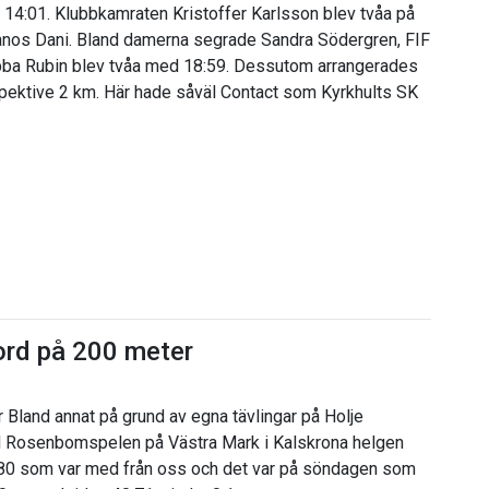
en 14:01. Klubbkamraten Kristoffer Karlsson blev tvåa på
 Janos Dani. Bland damerna segrade Sandra Södergren, FIF
Ebba Rubin blev tvåa med 18:59. Dessutom arrangerades
spektive 2 km. Här hade såväl Contact som Kyrkhults SK
ord på 200 meter
Bland annat på grund av egna tävlingar på Holje
id Rosenbomspelen på Västra Mark i Kalskrona helgen
M 80 som var med från oss och det var på söndagen som