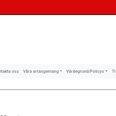
takta oss
Våra arrangemang
Värdegrund/Policys
T