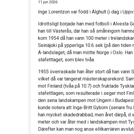
11 jun 2026
Inge Lorentzon var född i Älghult (i dag i Upp
Idrottsligt började han med fotboll i Alvesta 
han till Västerås, där han så småningom hamna
kom 1954 då han vann 100 meter i trelandskamp
Seinäjoki på ypperliga 10.6 sek (på den tiden
A-landslaget, då man mötte Norge i Oslo. Han 
stafettlaget, som blev tvåa.
1955 överraskade han åter stort då han vann 
vilket då var tangerat mästerskapsrekord. S
mot Finland (tvåa på 10.7) och fruktade Tyskl
stafettlagen, som resulterade i seger mot Fin
den sena landskampen mot Ungern i Budapest s
kunde notera att Inga-Britt Gyborn (senare f
han mycket skadedrabbad, men året därpå, d v s
meter och var åter med i landskampen mot Tysk
Därefter kan man nog anse elitkarriären avslutad