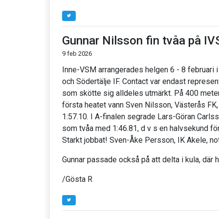
Gunnar Nilsson fin tvåa på I
9 feb 2026
Inne-VSM arrangerades helgen 6 - 8 februari 
och Södertälje IF. Contact var endast represe
som skötte sig alldeles utmärkt. På 400 meter
första heatet vann Sven Nilsson, Västerås FK
1:57.10. I A-finalen segrade Lars-Göran Carlss
som tvåa med 1:46.81, d v s en halvsekund före 
Starkt jobbat! Sven-Åke Persson, IK Akele, no
Gunnar passade också på att delta i kula, där ha
/Gösta R