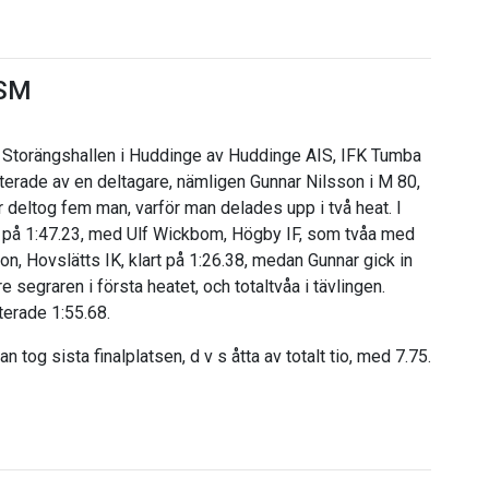
VSM
i Storängshallen i Huddinge av Huddinge AIS, IFK Tumba
nterade av en deltagare, nämligen Gunnar Nilsson i M 80,
 deltog fem man, varför man delades upp i två heat. I
, på 1:47.23, med Ulf Wickbom, Högby IF, som tvåa med
on, Hovslätts IK, klart på 1:26.38, medan Gunnar gick in
segraren i första heatet, och totaltvåa i tävlingen.
terade 1:55.68.
n tog sista finalplatsen, d v s åtta av totalt tio, med 7.75.