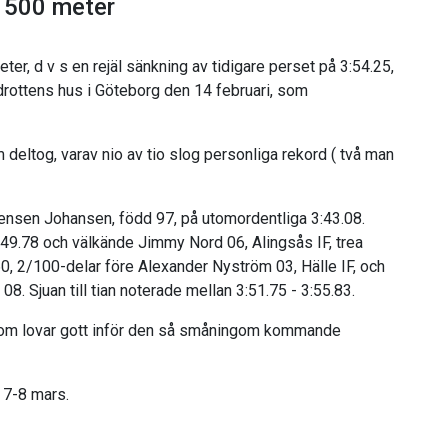
 1500 meter
er, d v s en rejäl sänkning av tidigare perset på 3:54.25,
drottens hus i Göteborg den 14 februari, som
 deltog, varav nio av tio slog personliga rekord ( två man
Jensen Johansen, född 97, på utomordentliga 3:43.08.
:49.78 och välkände Jimmy Nord 06, Alingsås IF, trea
0, 2/100-delar före Alexander Nyström 03, Hälle IF, och
. Sjuan till tian noterade mellan 3:51.75 - 3:55.83.
som lovar gott inför den så småningom kommande
 7-8 mars.