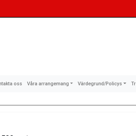
takta oss
Våra arrangemang
Värdegrund/Policys
T