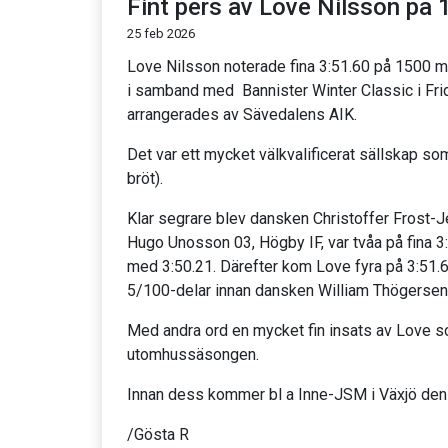
Fint pers av Love Nilsson på
25 feb 2026
Love Nilsson noterade fina 3:51.60 på 1500 met
i samband med Bannister Winter Classic i Fri
arrangerades av Sävedalens AIK.
Det var ett mycket välkvalificerat sällskap som
bröt).
Klar segrare blev dansken Christoffer Frost-
Hugo Unosson 03, Högby IF, var tvåa på fina 3
med 3:50.21. Därefter kom Love fyra på 3:51.6
5/100-delar innan dansken William Thögersen 08
Med andra ord en mycket fin insats av Love 
utomhussäsongen.
Innan dess kommer bl a Inne-JSM i Växjö den
/Gösta R