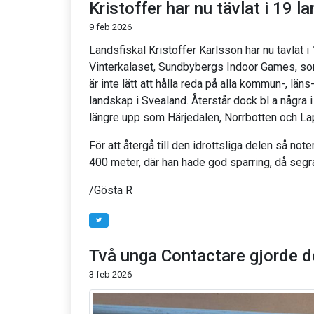
Kristoffer har nu tävlat i 19 l
9 feb 2026
Landsfiskal Kristoffer Karlsson har nu tävlat i
Vinterkalaset, Sundbybergs Indoor Games, som
är inte lätt att hålla reda på alla kommun-, län
landskap i Svealand. Återstår dock bl a några 
längre upp som Härjedalen, Norrbotten och La
För att återgå till den idrottsliga delen så not
400 meter, där han hade god sparring, då segra
/Gösta R
Två unga Contactare gjorde d
3 feb 2026