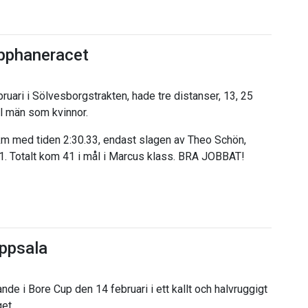
apphaneracet
ari i Sölvesborgstrakten, hade tre distanser, 13, 25
äl män som kvinnor.
 km med tiden 2:30.33, endast slagen av Theo Schön,
1. Totalt kom 41 i mål i Marcus klass. BRA JOBBAT!
Uppsala
ande i Bore Cup den 14 februari i ett kallt och halvruggigt
et.