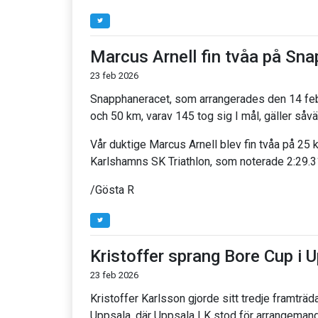
Marcus Arnell fin tvåa på Sn
23 feb 2026
Snapphaneracet, som arrangerades den 14 febru
och 50 km, varav 145 tog sig I mål, gäller såv
Vår duktige Marcus Arnell blev fin tvåa på 25
Karlshamns SK Triathlon, som noterade 2:29.3
/Gösta R
Kristoffer sprang Bore Cup i 
23 feb 2026
Kristoffer Karlsson gjorde sitt tredje framträd
Uppsala, där Uppsala LK stod för arrangemang