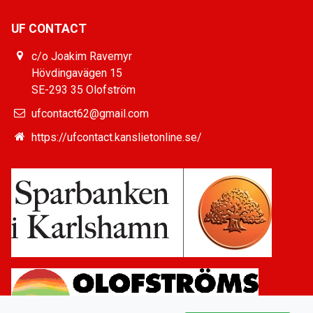
UF CONTACT
c/o Joakim Ravemyr
Hövdingavägen 15
SE-293 35 Olofström
ufcontact62@gmail.com
https://ufcontact.kanslietonline.se/