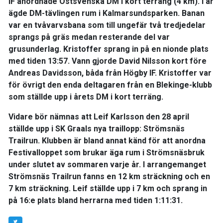
IF anordnade Östsvenska DM i kort terräng (4 km). I år
ägde DM-tävlingen rum i Kalmarsundsparken. Banan
var en tvåvarvsbana som till ungefär två tredjedelar
sprangs på gräs medan resterande del var
grusunderlag. Kristoffer sprang in på en nionde plats
med tiden 13:57. Vann gjorde David Nilsson kort före
Andreas Davidsson, båda från Högby IF. Kristoffer var
för övrigt den enda deltagaren från en Blekinge-klubb
som ställde upp i årets DM i kort terräng.
Vidare bör nämnas att Leif Karlsson den 28 april
ställde upp i SK Graals nya traillopp: Strömsnäs
Trailrun. Klubben är bland annat känd för att anordna
Festivalloppet som brukar äga rum i Strömsnäsbruk
under slutet av sommaren varje år. I arrangemanget
Strömsnäs Trailrun fanns en 12 km sträckning och en
7 km sträckning. Leif ställde upp i 7 km och sprang in
på 16:e plats bland herrarna med tiden 1:11:31.