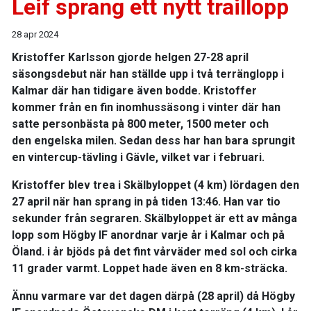
Leif sprang ett nytt traillopp
28 apr 2024
Kristoffer Karlsson gjorde helgen 27-28 april
säsongsdebut när han ställde upp i två terränglopp i
Kalmar där han tidigare även bodde. Kristoffer
kommer från en fin inomhussäsong i vinter där han
satte personbästa på 800 meter, 1500 meter och
den engelska milen. Sedan dess har han bara sprungit
en vintercup-tävling i Gävle, vilket var i februari.
Kristoffer blev trea i Skälbyloppet (4 km) lördagen den
27 april när han sprang in på tiden 13:46. Han var tio
sekunder från segraren. Skälbyloppet är ett av många
lopp som Högby IF anordnar varje år i Kalmar och på
Öland. i år bjöds på det fint vårväder med sol och cirka
11 grader varmt. Loppet hade även en 8 km-sträcka.
Ännu varmare var det dagen därpå (28 april) då Högby