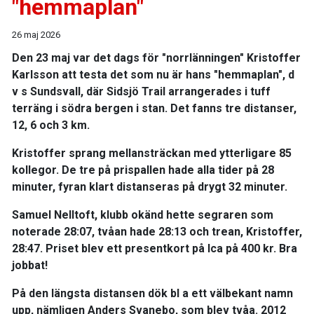
"hemmaplan"
26 maj 2026
Den 23 maj var det dags för "norrlänningen" Kristoffer
Karlsson att testa det som nu är hans "hemmaplan", d
v s Sundsvall, där Sidsjö Trail arrangerades i tuff
terräng i södra bergen i stan. Det fanns tre distanser,
12, 6 och 3 km.
Kristoffer sprang mellansträckan med ytterligare 85
kollegor. De tre på prispallen hade alla tider på 28
minuter, fyran klart distanseras på drygt 32 minuter.
Samuel Nelltoft, klubb okänd hette segraren som
noterade 28:07, tvåan hade 28:13 och trean, Kristoffer,
28:47. Priset blev ett presentkort på Ica på 400 kr. Bra
jobbat!
På den längsta distansen dök bl a ett välbekant namn
upp, nämligen Anders Svanebo, som blev tvåa. 2012