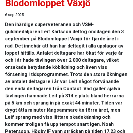
Blodomloppet Växjö
6 sep 2025
Den ihärdige superveteranen och VSM-
guldmedaljören Leif Karlsson deltog onsdagen den 3
september på Blodomloppet Växjö för fjärde året i
rad. Det innebär att han har deltagit i alla upplagor av
loppet hittills. Antalet deltagare har ökat för varje år
och i år hade tävlingen över 2 000 deltagare, vilket
orsakade betydande köbildning och även viss
försening i tidsprogrammet. Trots den stora ökningen
av antalet deltagare i år var Leif något förvånande
den enda deltagaren från Contact. Vad gäller själva
tävlingen hamnade Leif på 314:e plats bland herrarna
på 5 km och sprang in på exakt 44 minuter. Tiden var
drygt åtta minuter långsammare än förra året, men
Leif sprang med viss lättare skadekänning och
kommer troligen få upp tempot snart igen. Noah
Petersson, Högby IF vann sträckan på tiden 17.23 och