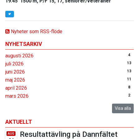
19.45 1500 m, P/F 15, 17, seniorer/veteraner
Nyheter som RSS-flöde
NYHETSARKIV
augusti 2026
4
juli 2026
13
juni 2026
13
maj 2026
11
april 2026
8
mars 2026
2
Visa alla
AKTUELLT
Resultattävling på Dannfältet
AUG