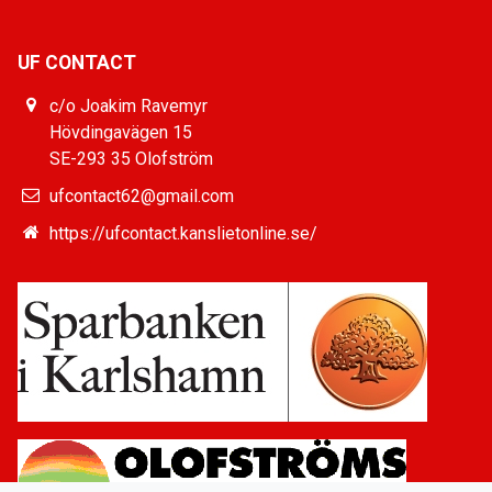
UF CONTACT
c/o Joakim Ravemyr
Hövdingavägen 15
SE-293 35 Olofström
ufcontact62@gmail.com
https://ufcontact.kanslietonline.se/