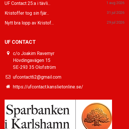
UF Contact 25:a i tävli...
1 aug 2026
Kristoffer tog sin fjär...
31 jul 2026
Nytt bra lopp av Kristof...
29 jul 2026
UF CONTACT
c/o Joakim Ravemyr
Hövdingavägen 15
SE-293 35 Olofström
ufcontact62@gmail.com
https://ufcontact.kanslietonline.se/